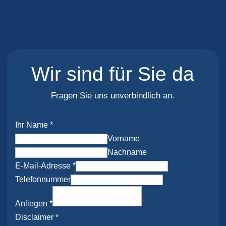
Wir sind für Sie da
Fragen Sie uns unverbindlich an.
Anliegen
Ihr Name
*
Disclaimer
Vorname
Ihr
Nachname
E-Mail-Adresse
*
Telefonnummer
Anliegen
*
Disclaimer
*